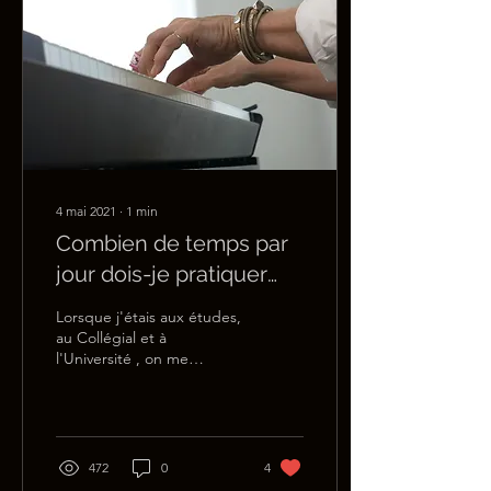
4 mai 2021
∙
1
min
Combien de temps par
jour dois-je pratiquer
mon piano
Lorsque j'étais aux études,
au Collégial et à
l'Université , on me
demandait de travailler
mon piano de 3 à 4h par
jour. Il m'arrivait de...
472
0
4