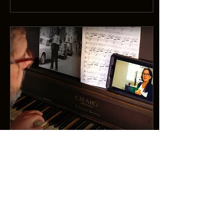
6 janv. 2020
∙
1
min
Comment travailler
musicalement sans
perdre son temps
Tout bon professeur
devrait prendre le temps
d’expliquer à ses étudiants