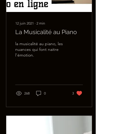
12 juin 2021
∙
2
min
La Musicalité au Piano
la musicalité au piano, les
nuances qui font naitre
l'émotion.
268
0
3