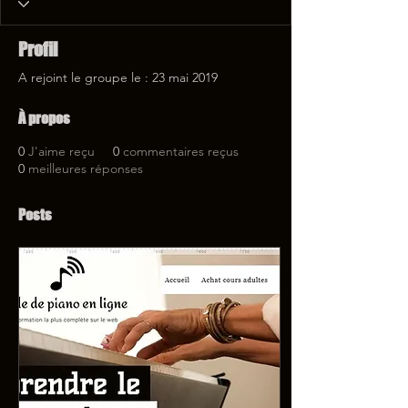
Profil
A rejoint le groupe le : 23 mai 2019
À propos
0
J'aime reçu
0
commentaires reçus
0
meilleures réponses
Posts