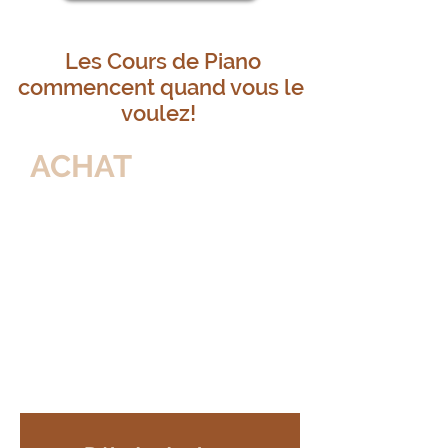
Les Cours de Piano
commencent quand vous le
voulez!
ACHAT
Pour nos ami(es)
Européens,
c'est le taux de change au
moment
de l'achat qui est
appliqué.
environ: 155 euros