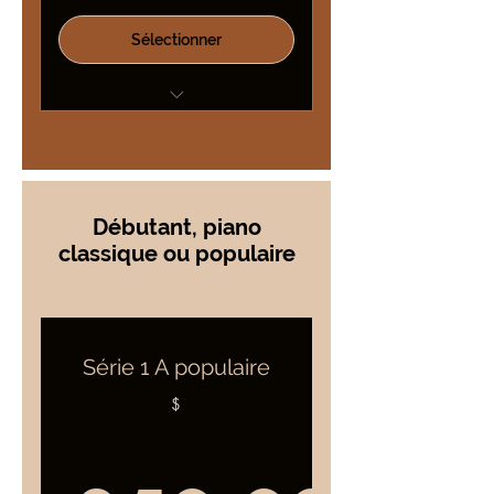
Sélectionner
Pour ceux qui veulent
accompagner leur chanteurs
préférés
idéalement avoir fait la série
Débutant, piano
préparatoire avant.
classique ou populaire
Série 1 A populaire
$