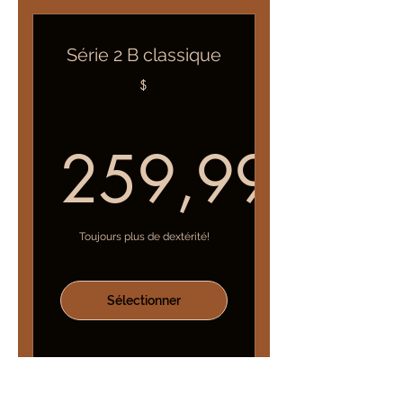
voir le plan de cours
Série 2 B classique
$
259,99
259,99$
Toujours plus de dextérité!
Sélectionner
La technique et les