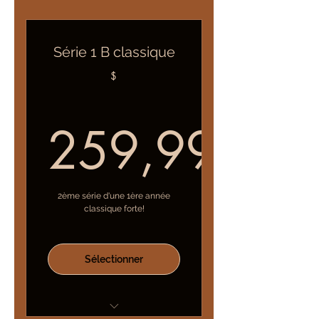
En clé de sol et en clé de fa
Avec de belles mélodies
Série 1 B classique
$
259,99
259,99$
2ème série d'une 1ère année
classique forte!
Sélectionner