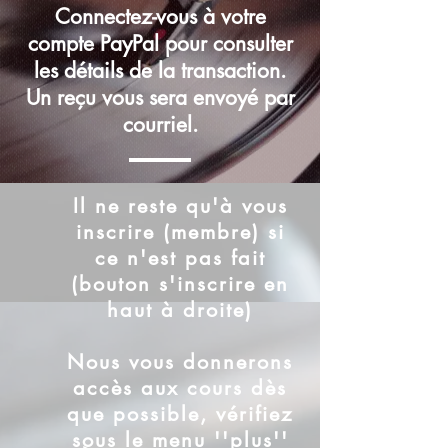
Connectez-vous à votre
compte PayPal pour consulter
les détails de la transaction.
Un reçu vous sera envoyé par
courriel.
Il ne reste qu'à vous
inscrire (membre) si
ce n'est pas fait
(bouton s'inscrire en
haut à droite)
Nous vous donnerons
accès aux cours dès
que possible, vérifiez
sous le menu ''plus''